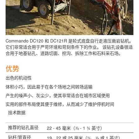
Commando DC120 和 DC121R 是轮式底盘自行走液压凿岩钻机。
它们非常适合用于严苛环境和苛刻条件下的作业。 该钻孔设备很适
合用于地基钻孔、道路切面、挖沟、拆除工作和石料采石场。
更
优势
多
出色的机动性
信
体积小巧，因此易于在各个场地之间转场运输
息
产生的噪声小、灰尘少，使其非常适合在城市区域使用
请
实用的部件布局使其便于维修，从而减少了维护停机时间
技术数据
推荐的钻孔直径
22 - 45 毫米（⅞ - 1 ¾ 英寸）
钻杆/管直径
19、22 或 25 毫米（¾、⅞ 或 1 英寸）